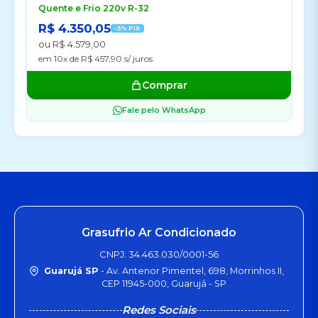
Quente e Frio 220v R-32
R$ 4.350,05
-5% PIX
ou R$ 4.579,00
em 10x de R$ 457,90 s/ juros
Comprar
Fale pelo WhatsApp
Grasufrio Ar Condicionado
CNPJ: 34.463.030/0001-56
Guarujá SP
- Av. Antenor Pimentel, 698, Morrinhos II,
CEP 11945-000, Guarujá - SP
Redes Sociais