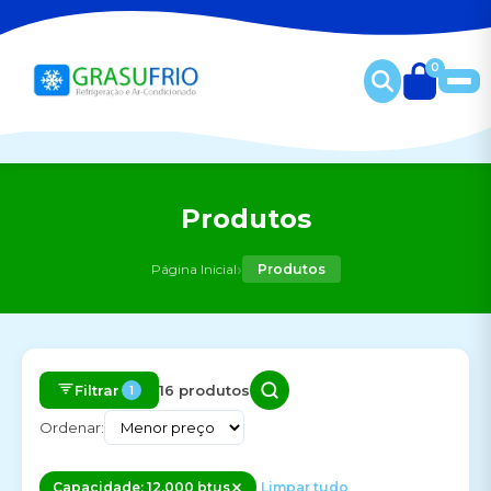
0
Produtos
›
Página Inicial
Produtos
Filtrar
16 produtos
1
Ordenar:
Capacidade: 12.000 btus
Limpar tudo