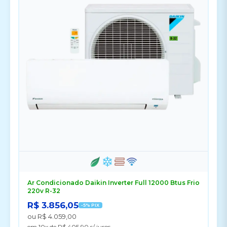
Ar Condicionado Daikin Inverter Full 12000 Btus Frio
220v R-32
R$ 3.856,05
-5% PIX
ou R$ 4.059,00
em 10x de R$ 405,90 s/ juros