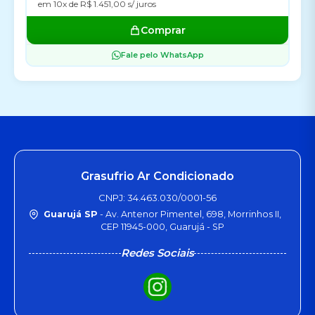
em 10x de R$ 1.451,00 s/ juros
Comprar
Fale pelo WhatsApp
Grasufrio Ar Condicionado
CNPJ: 34.463.030/0001-56
Guarujá SP
- Av. Antenor Pimentel, 698, Morrinhos II,
CEP 11945-000, Guarujá - SP
Redes Sociais