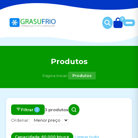
0
Produtos
›
Página Inicial
Produtos
Filtrar
3 produtos
1
Ordenar:
Capacidade: 60.000 btus
Limpar tudo